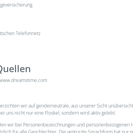
egeversicherung
tschen Telefonnetz
Quellen
de, www.dreamstime.com
 verzichten wir auf genderneutrale, aus unserer Sicht unübersicht
i uns nicht nur eine Floskel, sondern wird aktiv gelebt.
den wir bei Personenbezeichnungen und personenbezogenen Ha
zlich für alle Geschlechter. Die verkürzte Sprachform hat nur 