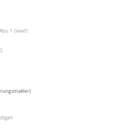
 Abs. 1 GewO
)
erungsmakler)
ttgart