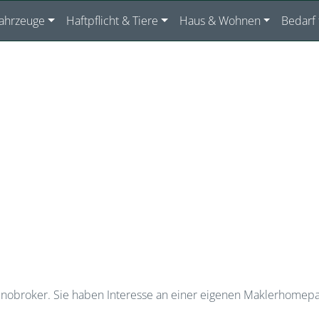
ahrzeuge
Haftpflicht & Tiere
Haus & Wohnen
Bedarf
n inobroker. Sie haben Interesse an einer eigenen Maklerhome