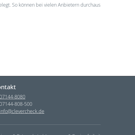
elegt. So können bei vielen Anbietern durchaus
ntakt
07144-8080
07144-808-500
info@clevercheck.de