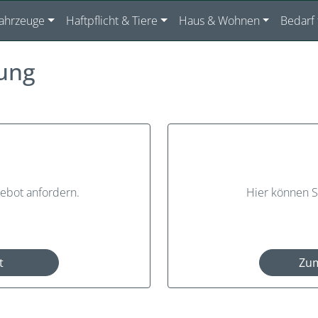
ahrzeuge
Haftpflicht & Tiere
Haus & Wohnen
Bedarf
ung
gebot anfordern.
Hier können S
t
Zum